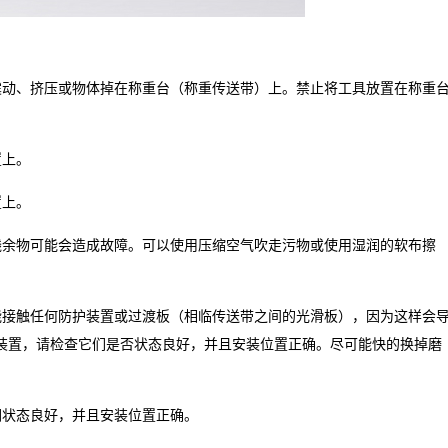
震动、挤压或物体掉在称重台（称重传送带）上。禁止将工具放置在称重
置上。
置上。
残余物可能会造成故障。可以使用压缩空气吹走污物或使用湿润的软布擦
能接触任何防护装置或过渡板（相临传送带之间的光滑板），因为这样会
装置，请检查它们是否状态良好，并且安装位置正确。尽可能快的换掉磨
们状态良好，并且安装位置正确。