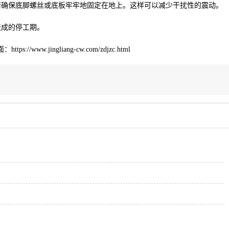
请确保底脚螺丝或底板牢牢地固定在地上。这样可以减少干扰性的震动。
造成的停工期。
jingliang-cw.com/zdjzc.html