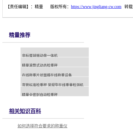
【责任编辑】：
精量
版权所有：
https://www.jingliang-cw.com
转载
精量推荐
非标蛋球振动盘一体机
精量滚筒式动态检重秤
在线称重片状面膜在线称重设备
弯管标准检重秤 常规型在线重量检测机
精量全密封自动检重秤
相关知识百科
如何选择符合要求的称重仪