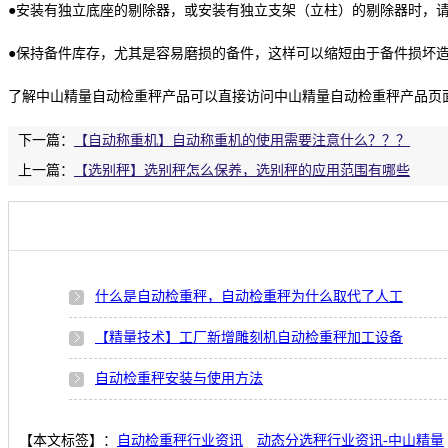
●安装有独立底座的剔除器，或安装有独立支架（立柱）的剔除器时，
●保持备件库存，尤其是容易磨损的备件，这样可以缩短由于备件损坏
了解中山精量自动检重秤产品可以直接访问中山精量自动检重秤产品页面：https://www.
下一篇：
【自动称重机】自动称重机的使用需要注意什么？？？
上一篇：
【选别秤】选别秤怎么保养，选别秤的应用范围有哪些
什么是自动检重秤，自动检重秤为什么取代了人工
【精量技术】工厂新增雕刻机自动检重秤加工设备
自动检重秤安装与使用方法
【本文标签】：
自动检重秤行业资讯
动态分选秤行业资讯-中山精量