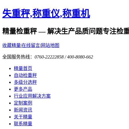
失重秤,称重仪,称重机
精量检重秤 — 解决生产品质问题
专注检
收藏精量
|
在线留言
|
网站地图
全国服务热线：
0760-22222858 / 400-8080-662
精量首页
自动检重秤
多级分选秤
更多产品
行业应用解决方案
定制案例
新闻资讯
关于精量
联系精量