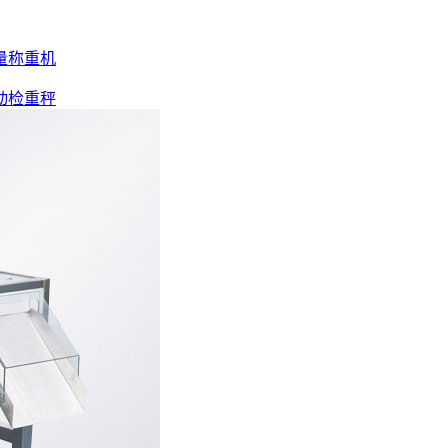
量称重机
动检重秤