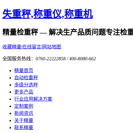
失重秤,称重仪,称重机
精量检重秤 — 解决生产品质问题
专注检
收藏精量
|
在线留言
|
网站地图
全国服务热线：
0760-22222858 / 400-8080-662
精量首页
自动检重秤
多级分选秤
更多产品
行业应用解决方案
定制案例
新闻资讯
关于精量
联系精量