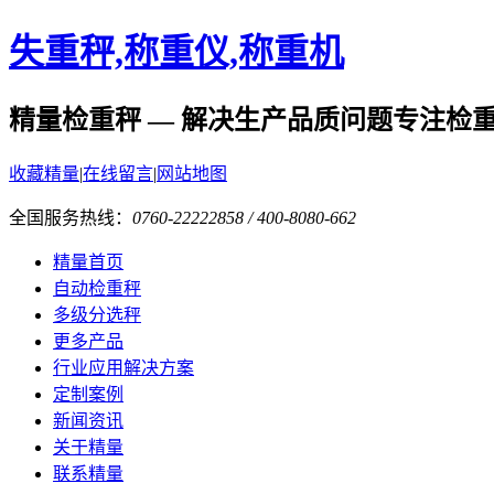
失重秤,称重仪,称重机
精量检重秤 — 解决生产品质问题
专注检
收藏精量
|
在线留言
|
网站地图
全国服务热线：
0760-22222858 / 400-8080-662
精量首页
自动检重秤
多级分选秤
更多产品
行业应用解决方案
定制案例
新闻资讯
关于精量
联系精量