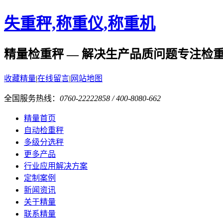
失重秤,称重仪,称重机
精量检重秤 — 解决生产品质问题
专注检
收藏精量
|
在线留言
|
网站地图
全国服务热线：
0760-22222858 / 400-8080-662
精量首页
自动检重秤
多级分选秤
更多产品
行业应用解决方案
定制案例
新闻资讯
关于精量
联系精量