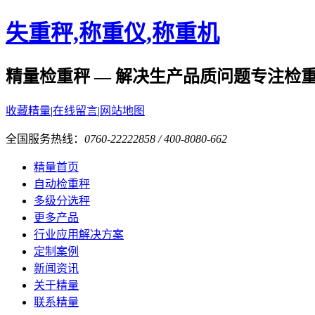
失重秤,称重仪,称重机
精量检重秤 — 解决生产品质问题
专注检
收藏精量
|
在线留言
|
网站地图
全国服务热线：
0760-22222858 / 400-8080-662
精量首页
自动检重秤
多级分选秤
更多产品
行业应用解决方案
定制案例
新闻资讯
关于精量
联系精量