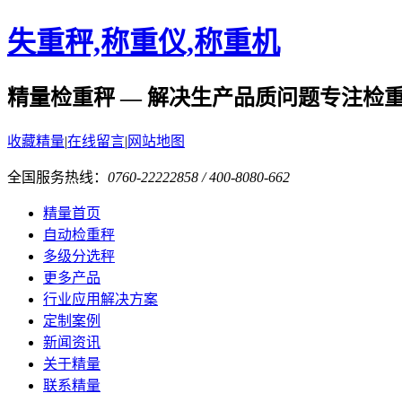
失重秤,称重仪,称重机
精量检重秤 — 解决生产品质问题
专注检
收藏精量
|
在线留言
|
网站地图
全国服务热线：
0760-22222858 / 400-8080-662
精量首页
自动检重秤
多级分选秤
更多产品
行业应用解决方案
定制案例
新闻资讯
关于精量
联系精量